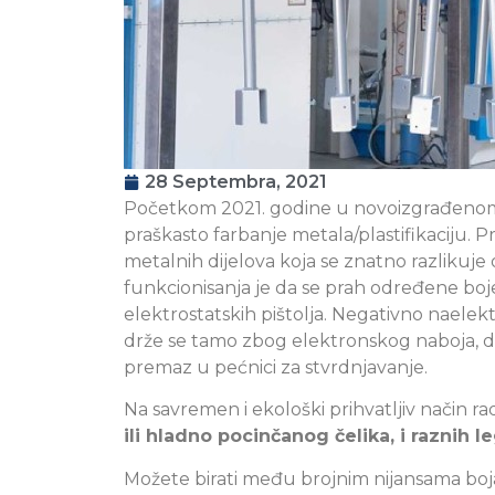
28 Septembra, 2021
Početkom 2021. godine u novoizgrađenom o
praškasto farbanje metala/plastifikaciju. 
metalnih dijelova koja se znatno razlikuje
funkcionisanja je da se prah određene b
elektrostatskih pištolja. Negativno naelektr
drže se tamo zbog elektronskog naboja, do
premaz u pećnici za stvrdnjavanje.
Na savremen i ekološki prihvatljiv način r
ili hladno pocinčanog čelika, i raznih l
Možete birati među brojnim nijansama bo