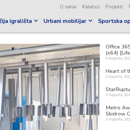
O nama
Katalozi
Projekti
ija igrališta
Urbani mobilijar
Sportska o
Office 365
(x64) [Lif
6 Augusta, 20
Heart of 
6 Augusta, 20
StarRuptu
5 Augusta, 20
Metro Awa
Skidrow C
5 Augusta, 20