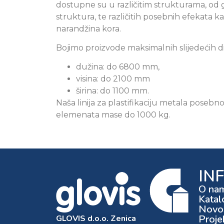
dostupne su u različitim strukturama, od glat
struktura, te različitih posebnih efekata kao
narandžina kora.
Bojimo proizvode maksimalnih slijedećih d
dužina: do 6800 mm,
visina: do 2100 mm
širina: do 1100 mm.
Naša linija za plastifikaciju metala posebn
elemenata mase do 1000 kg.
IN
O na
Katal
Novos
Proje
GLOVIS d.o.o. Zenica