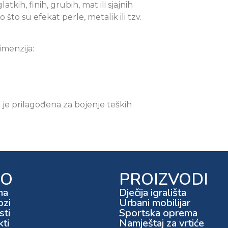
kih, finih, grubih, mat ili sjajnih
 što su efekat perle, metalik ili tzv.
imenzija:
o je prilagođena za bojenje teških
FO
PROIZVODI
ma
Dječija igrališta
ozi
Urbani mobilijar
ti
Sportska oprema
kti
Namještaj za vrtiće