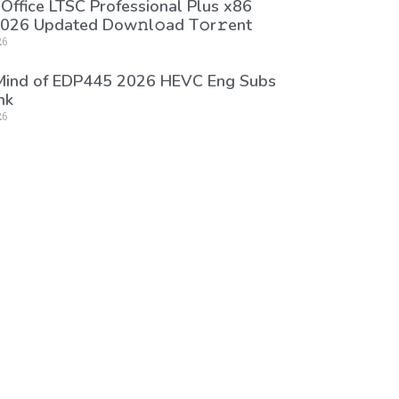
 Office LTSC Professional Plus x86
026 Updated Dоw𝚗l𝚘ad T𝚘r𝚛ent
26
 Mind of EDP445 2026 HEVC Eng Subs
nk
26