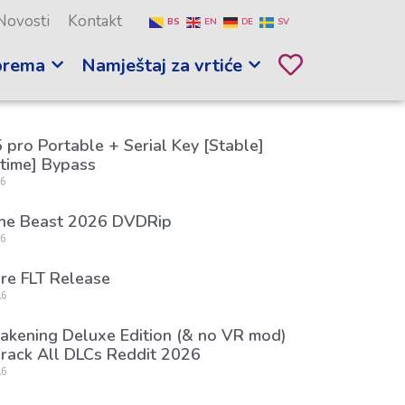
Novosti
Kontakt
BS
EN
DE
SV
prema
Namještaj za vrtiće
 pro Portable + Serial Key [Stable]
etime] Bypass
26
the Beast 2026 DVDRip
26
re FLT Release
26
kening Deluxe Edition (& no VR mod)
rack All DLCs Reddit 2026
26