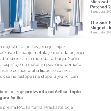
Microsoft
Patched 2
4 Augusta, 20
The Sick
M𝐚gn𝐞t L
4 Augusta, 20
bjektu, uspostavljena je linija za
Praškasto farbanje metala je metoda bojenja
 od tradicionalnih metoda farbanja. Način
oje raspršuje na metalnu površinu pomoću
isane čestice praha lijepe se za metal i
k se ne rastope i ne stope u jednoličan
adimo bojenje
proizvoda od čelika, toplo
egura čelika
.
ja prema RAL kartama. Praškaste boje