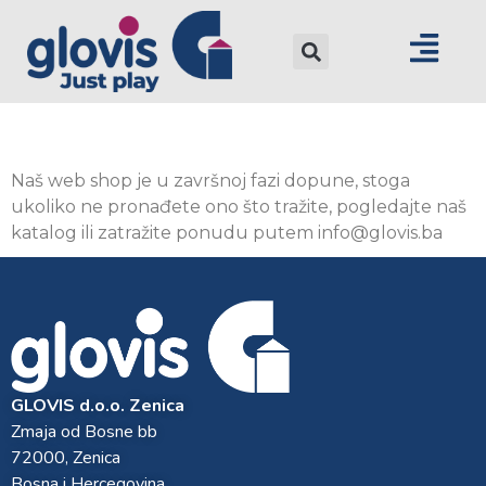
Naš web shop je u završnoj fazi dopune, stoga
ukoliko ne pronađete ono što tražite, pogledajte naš
katalog ili zatražite ponudu putem info@glovis.ba
GLOVIS d.o.o. Zenica
Zmaja od Bosne bb
72000, Zenica
Bosna i Hercegovina