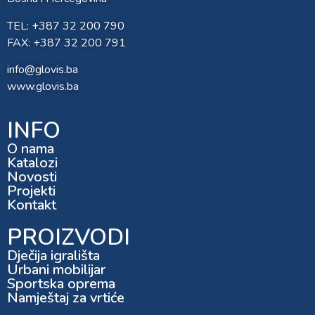
TEL: +387 32 200 790
FAX: +387 32 200 791
info@glovis.ba
www.glovis.ba
INFO
O nama
Katalozi
Novosti
Projekti
Kontakt
PROIZVODI
Dječija igrališta
Urbani mobilijar
Sportska oprema
Namještaj za vrtiće