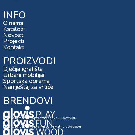
INFO
O nama
Katalozi
Novosti
Projekti
Kontakt
PROIZVODI
Dječija igrališta
Urbani mobilijar
Sportska oprema
Namještaj za vrtiće
BRENDOVI
Dječija igrališta i oprema za javnu upotrebu
Dječija igrališta i oprema za privatnu upotrebu