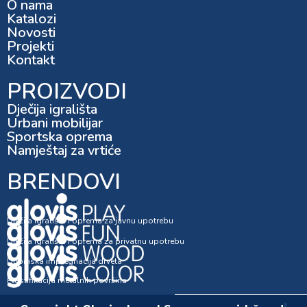
O nama
Katalozi
Novosti
Projekti
Kontakt
PROIZVODI
Dječija igrališta
Urbani mobilijar
Sportska oprema
Namještaj za vrtiće
BRENDOVI
Dječija igrališta i oprema za javnu upotrebu
Dječija igrališta i oprema za privatnu upotrebu
Dubinska impregnacija drveta
Plastifikacija metalnih površina