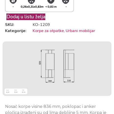
Dodaj u listu želja
SKU:
KO-1209
Kategorije:
Korpe za otpatke
,
Urbani mobilijar
Nosač korpe visine 836 mm, poklopac i anker
pločica izrađeni su od lima debljine 5 mm. Korpa je