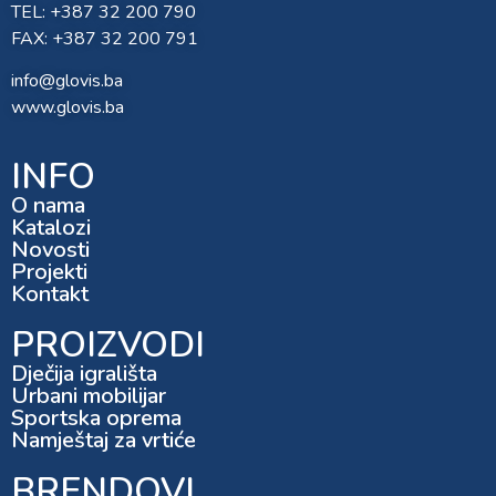
TEL: +387 32 200 790
FAX: +387 32 200 791
info@glovis.ba
www.glovis.ba
INFO
O nama
Katalozi
Novosti
Projekti
Kontakt
PROIZVODI
Dječija igrališta
Urbani mobilijar
Sportska oprema
Namještaj za vrtiće
BRENDOVI