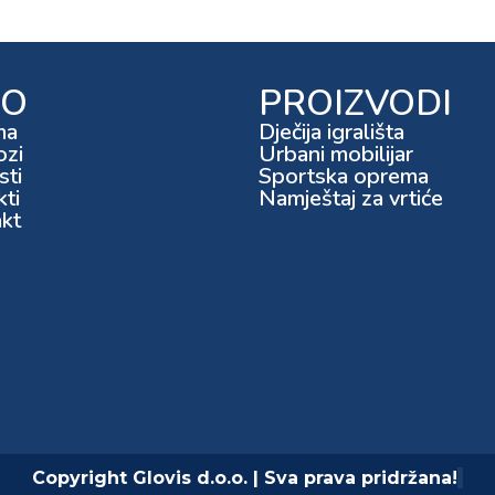
FO
PROIZVODI
ma
Dječija igrališta
ozi
Urbani mobilijar
ti
Sportska oprema
kti
Namještaj za vrtiće
kt
Copyright Glovis d.o.o. | Sva prava pridržana!