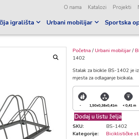
O nama
Katalozi
Projekti
ija igrališta
Urbani mobilijar
Sportska o
Početna
/
Urbani mobilijar
/
B
1402
Stalak za bicikle BS-1402 je iz
mjesta za odlaganje bicikala.
Dodaj u listu želja
SKU:
BS-1402
Kategorije:
Biciklističke s