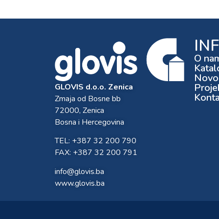
IN
O na
Katal
Novos
Proje
GLOVIS d.o.o. Zenica
Konta
Zmaja od Bosne bb
72000, Zenica
Bosna i Hercegovina
TEL: +387 32 200 790
FAX: +387 32 200 791
info@glovis.ba
www.glovis.ba