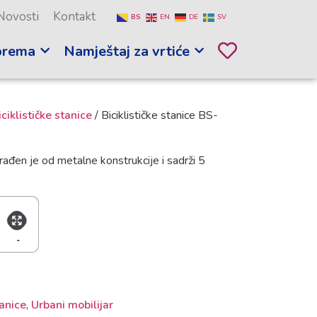
Novosti
Kontakt
BS
EN
DE
SV
prema
Namještaj za vrtiće
iciklističke stanice
/ Biciklističke stanice BS-
rađen je od metalne konstrukcije i sadrži 5
tanice
,
Urbani mobilijar