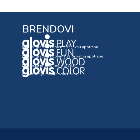
BRENDOVI
Dječija igrališta i oprema za javnu upotrebu
Dječija igrališta i oprema za privatnu upotrebu
Dubinska impregnacija drveta
Plastifikacija metalnih površina