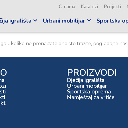
O nama
Katalozi
Projekti
ija igrališta
Urbani mobilijar
Sportska o
oga ukoliko ne pronađete ono što tražite, pogledajte naš
FO
PROIZVODI
ma
Dječija igrališta
ozi
Urbani mobilijar
ti
Sportska oprema
kti
Namještaj za vrtiće
kt