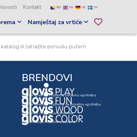
Novosti
Kontakt
BS
EN
DE
SV
prema
Namještaj za vrtiće
 katalog ili zatražite ponudu putem
BRENDOVI
Dječija igrališta i oprema za javnu upotrebu
Dječija igrališta i oprema za privatnu upotrebu
Dubinska impregnacija drveta
Plastifikacija metalnih površina