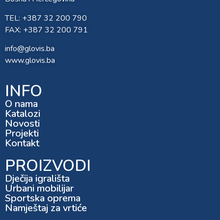
TEL: +387 32 200 790
FAX: +387 32 200 791
info@glovis.ba
www.glovis.ba
INFO
O nama
Katalozi
Novosti
Projekti
Kontakt
PROIZVODI
Dječija igrališta
Urbani mobilijar
Sportska oprema
Namještaj za vrtiće