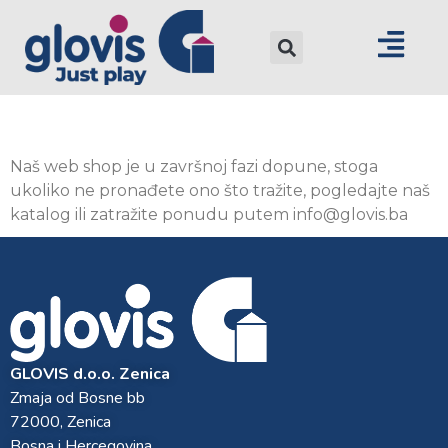
Naš web shop je u završnoj fazi dopune, stoga
ukoliko ne pronađete ono što tražite, pogledajte naš
katalog ili zatražite ponudu putem info@glovis.ba
GLOVIS d.o.o. Zenica
Zmaja od Bosne bb
72000, Zenica
Bosna i Hercegovina