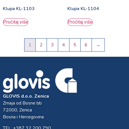
Klupa KL-1103
Klupa KL-1104
Pročitaj više
Pročitaj više
1
2
3
4
5
6
→
GLOVIS d.o.o. Zenica
Zmaja od Bosne bb
72000, Zenica
Bosna i Hercegovina
TEL: +387 32 200 790