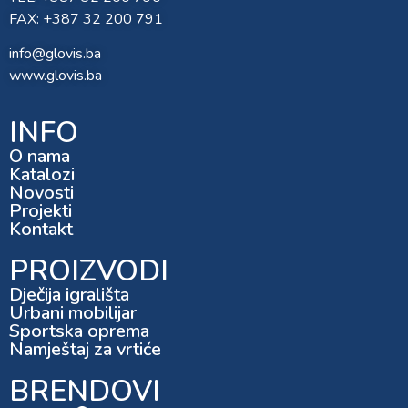
FAX: +387 32 200 791
info@glovis.ba
www.glovis.ba
INFO
O nama
Katalozi
Novosti
Projekti
Kontakt
PROIZVODI
Dječija igrališta
Urbani mobilijar
Sportska oprema
Namještaj za vrtiće
BRENDOVI