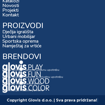
Katalozi
Novosti
Projekti
Kontakt
PROIZVODI
Dječija igrališta
Urbani mobilijar
Sportska oprema
Namještaj za vrtiće
BRENDOVI
Dječija igrališta i oprema za javnu upotrebu
Dječija igrališta i oprema za privatnu upotrebu
Dubinska impregnacija drveta
Plastifikacija metalnih površina
Copyright Glovis d.o.o. | Sva prava pridržana!