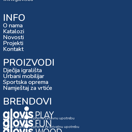
INFO
O nama
Katalozi
Novosti
Projekti
Kontakt
PROIZVODI
Dječija igrališta
Urbani mobilijar
Sportska oprema
Namještaj za vrtiće
BRENDOVI
Dječija igrališta i oprema za javnu upotrebu
Dječija igrališta i oprema za privatnu upotrebu