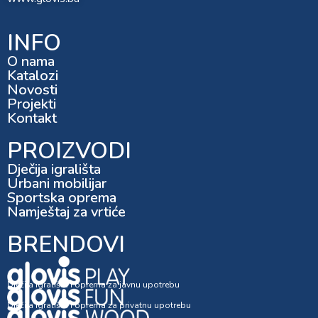
INFO
O nama
Katalozi
Novosti
Projekti
Kontakt
PROIZVODI
Dječija igrališta
Urbani mobilijar
Sportska oprema
Namještaj za vrtiće
BRENDOVI
Dječija igrališta i oprema za javnu upotrebu
Dječija igrališta i oprema za privatnu upotrebu