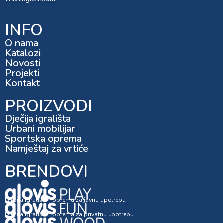
INFO
O nama
Katalozi
Novosti
Projekti
Kontakt
PROIZVODI
Dječija igrališta
Urbani mobilijar
Sportska oprema
Namještaj za vrtiće
BRENDOVI
Dječija igrališta i oprema za javnu upotrebu
Dječija igrališta i oprema za privatnu upotrebu