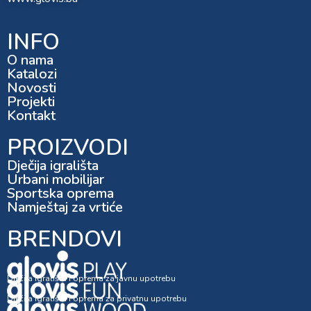
INFO
O nama
Katalozi
Novosti
Projekti
Kontakt
PROIZVODI
Dječija igrališta
Urbani mobilijar
Sportska oprema
Namještaj za vrtiće
BRENDOVI
Dječija igrališta i oprema za javnu upotrebu
Dječija igrališta i oprema za privatnu upotrebu