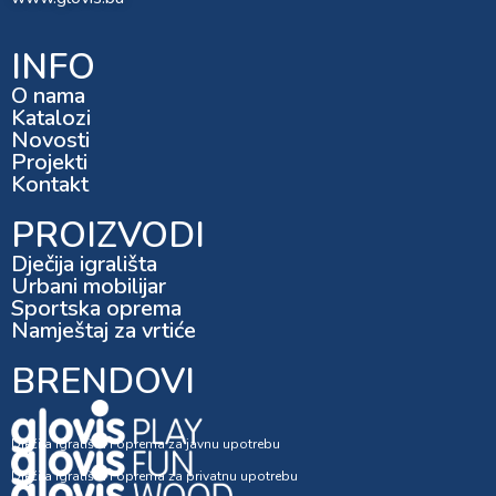
INFO
O nama
Katalozi
Novosti
Projekti
Kontakt
PROIZVODI
Dječija igrališta
Urbani mobilijar
Sportska oprema
Namještaj za vrtiće
BRENDOVI
Dječija igrališta i oprema za javnu upotrebu
Dječija igrališta i oprema za privatnu upotrebu