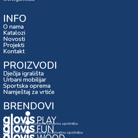
INFO
O nama
Katalozi
Novosti
Projekti
Kontakt
PROIZVODI
Dječija igrališta
Urbani mobilijar
Sportska oprema
Namještaj za vrtiće
BRENDOVI
Dječija igrališta i oprema za javnu upotrebu
Dječija igrališta i oprema za privatnu upotrebu