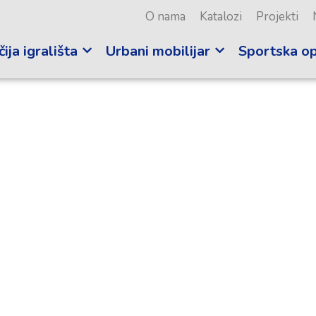
O nama
Katalozi
Projekti
ija igrališta
Urbani mobilijar
Sportska o