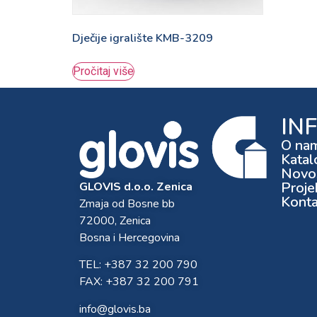
Dječije igralište KMB-3209
Pročitaj više
IN
O na
Katal
Novos
Proje
GLOVIS d.o.o. Zenica
Konta
Zmaja od Bosne bb
72000, Zenica
Bosna i Hercegovina
TEL: +387 32 200 790
FAX: +387 32 200 791
info@glovis.ba