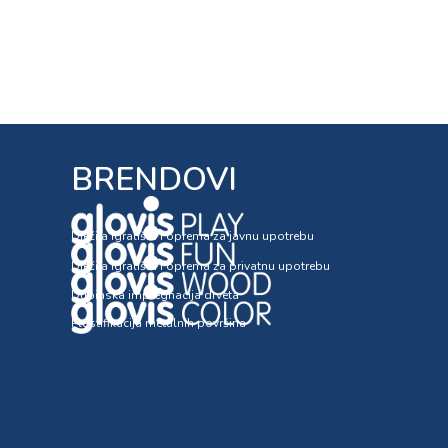
BRENDOVI
Dječija igrališta i oprema za javnu upotrebu
Dječija igrališta i oprema za privatnu upotrebu
Dubinska impregnacija drveta
Plastifikacija metalnih površina