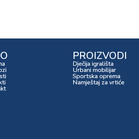
FO
PROIZVODI
ma
Dječija igrališta
ozi
Urbani mobilijar
ti
Sportska oprema
kti
Namještaj za vrtiće
kt