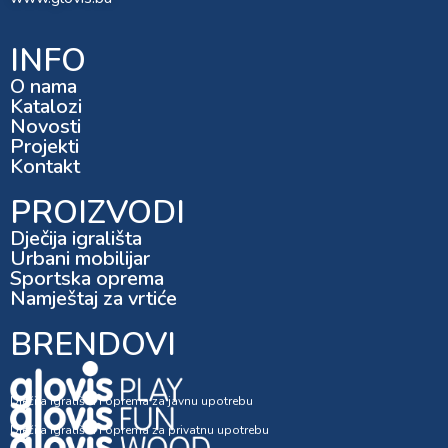
INFO
O nama
Katalozi
Novosti
Projekti
Kontakt
PROIZVODI
Dječija igrališta
Urbani mobilijar
Sportska oprema
Namještaj za vrtiće
BRENDOVI
Dječija igrališta i oprema za javnu upotrebu
Dječija igrališta i oprema za privatnu upotrebu