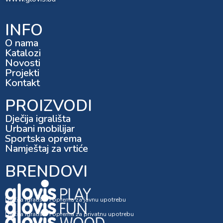
INFO
O nama
Katalozi
Novosti
Projekti
Kontakt
PROIZVODI
Dječija igrališta
Urbani mobilijar
Sportska oprema
Namještaj za vrtiće
BRENDOVI
Dječija igrališta i oprema za javnu upotrebu
Dječija igrališta i oprema za privatnu upotrebu