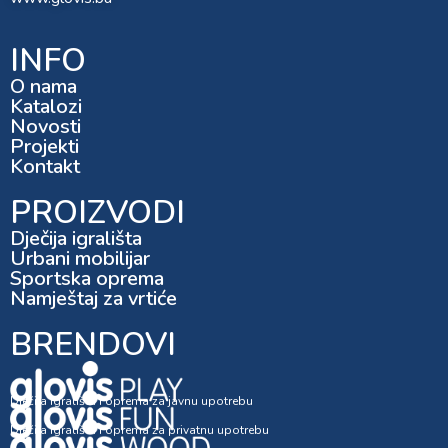
INFO
O nama
Katalozi
Novosti
Projekti
Kontakt
PROIZVODI
Dječija igrališta
Urbani mobilijar
Sportska oprema
Namještaj za vrtiće
BRENDOVI
Dječija igrališta i oprema za javnu upotrebu
Dječija igrališta i oprema za privatnu upotrebu