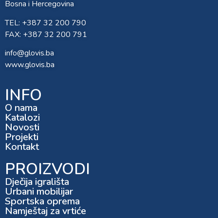
Bosna i Hercegovina
TEL: +387 32 200 790
FAX: +387 32 200 791
info@glovis.ba
www.glovis.ba
INFO
O nama
Katalozi
Novosti
Projekti
Kontakt
PROIZVODI
Dječija igrališta
Urbani mobilijar
Sportska oprema
Namještaj za vrtiće