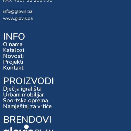
FAX: +387 32 200 791
info@glovis.ba
www.glovis.ba
INFO
O nama
Katalozi
Novosti
Projekti
Kontakt
PROIZVODI
Dječija igrališta
Urbani mobilijar
Sportska oprema
Namještaj za vrtiće
BRENDOVI