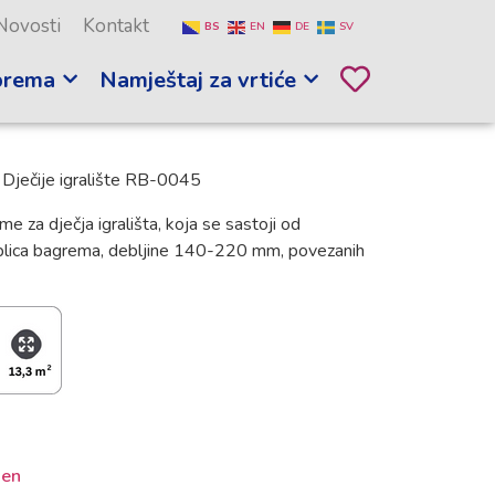
Novosti
Kontakt
BS
EN
DE
SV
prema
Namještaj za vrtiće
 Dječije igralište RB-0045
 za dječja igrališta, koja se sastoji od
 oblica bagrema, debljine 140-220 mm, povezanih
en