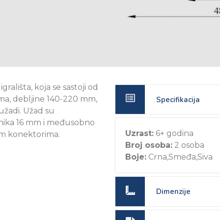
rališta, koja se sastoji od
ema, debljine 140-220 mm,
Specifikacija
užadi. Užad su
čnika 16 mm i međusobno
Uzrast:
6+ godina
im konektorima.
Broj osoba:
2 osoba
Boje:
Crna,Smeđa,Siva
Dimenzije