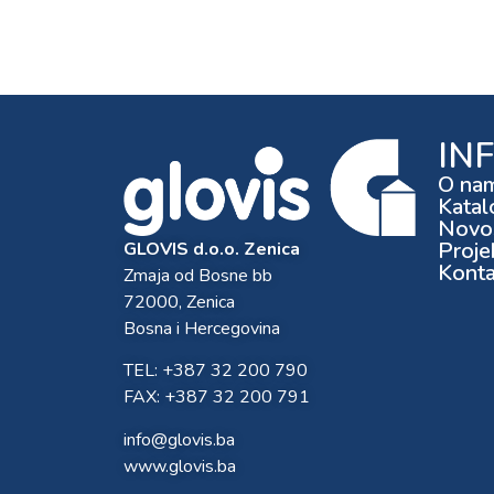
IN
O na
Katal
Novos
Proje
GLOVIS d.o.o. Zenica
Konta
Zmaja od Bosne bb
72000, Zenica
Bosna i Hercegovina
TEL: +387 32 200 790
FAX: +387 32 200 791
info@glovis.ba
www.glovis.ba