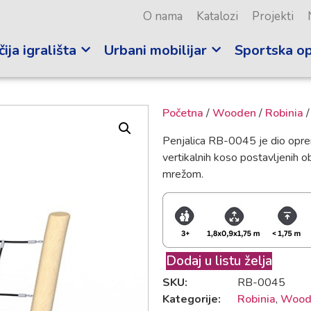
O nama
Katalozi
Projekti
ija igrališta
Urbani mobilijar
Sportska o
Početna
/
Wooden
/
Robinia
/
Penjalica RB-0045 je dio opreme
vertikalnih koso postavljenih
mrežom.
Dodaj u listu želja
SKU:
RB-0045
Kategorije:
Robinia
,
Wood