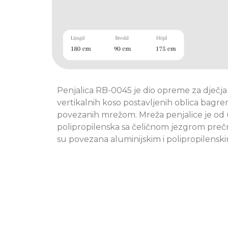
Penjalica RB-0045 je dio opreme za dječja ig
vertikalnih koso postavljenih oblica bagr
povezanih mrežom. Mreža penjalice je od 
polipropilenska sa čeličnom jezgrom pre
su povezana aluminijskim i polipropilensk