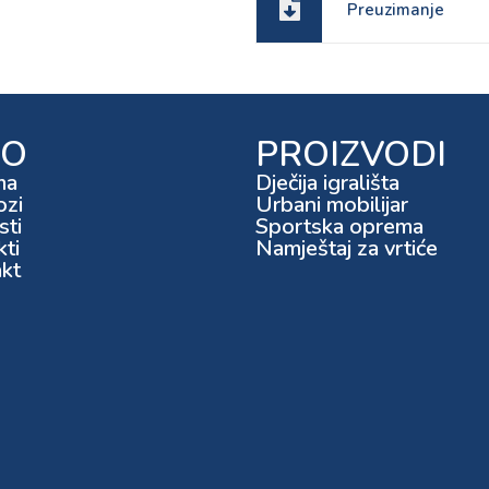
Preuzimanje
FO
PROIZVODI
ma
Dječija igrališta
ozi
Urbani mobilijar
ti
Sportska oprema
kti
Namještaj za vrtiće
kt