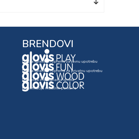
BRENDOVI
Dječija igrališta i oprema za javnu upotrebu
Dječija igrališta i oprema za privatnu upotrebu
Dubinska impregnacija drveta
Plastifikacija metalnih površina