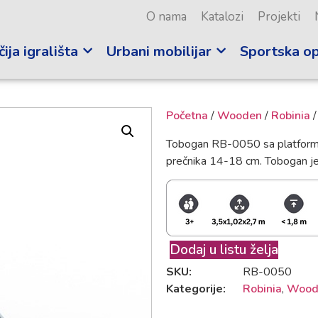
O nama
Katalozi
Projekti
ija igrališta
Urbani mobilijar
Sportska o
Početna
/
Wooden
/
Robinia
/
Tobogan RB-0050 sa platformom
prečnika 14-18 cm. Tobogan je 
Dodaj u listu želja
SKU:
RB-0050
Kategorije:
Robinia
,
Wood