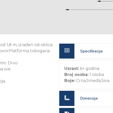
d 1,8 m, izrađen od oblica
noxni.Platforma tobogana
Specifikacija
mm. Drvo
Uzrast:
6+ godina
na sve
Broj osoba:
1 osoba
Boje:
Crna,Smeđa,Siva
oja.
Dimenzije