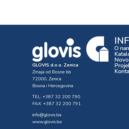
IN
O na
Katal
Novos
Proje
GLOVIS d.o.o. Zenica
Konta
Zmaja od Bosne bb
72000, Zenica
Bosna i Hercegovina
TEL: +387 32 200 790
FAX: +387 32 200 791
info@glovis.ba
www.glovis.ba