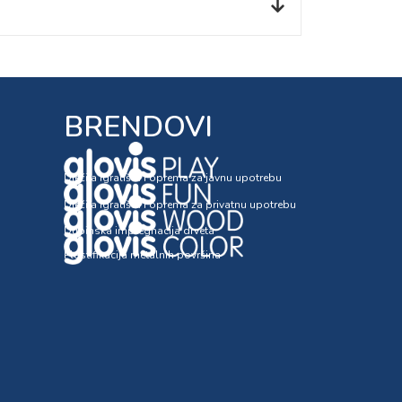
BRENDOVI
Dječija igrališta i oprema za javnu upotrebu
Dječija igrališta i oprema za privatnu upotrebu
Dubinska impregnacija drveta
Plastifikacija metalnih površina