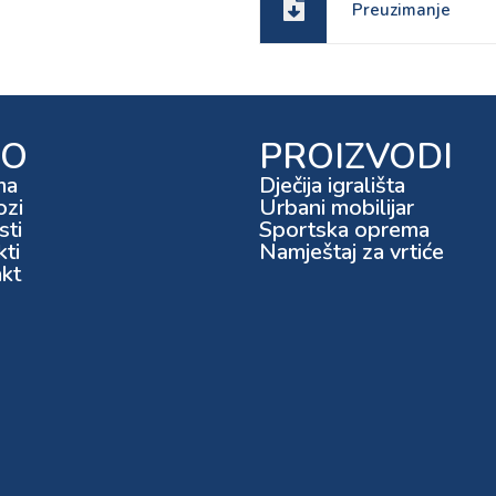
Preuzimanje
FO
PROIZVODI
ma
Dječija igrališta
ozi
Urbani mobilijar
ti
Sportska oprema
kti
Namještaj za vrtiće
kt