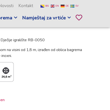
Novosti
Kontakt
BS
EN
DE
SV
prema
Namještaj za vrtiće
 Dječije igralište RB-0050
 na visini od 1,8 m, izrađen od oblica bagrema
inoxni.
en