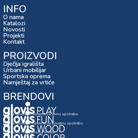
INFO
O nama
Katalozi
Novosti
Projekti
Kontakt
PROIZVODI
Dječija igrališta
Urbani mobilijar
Sportska oprema
Namještaj za vrtiće
BRENDOVI
Dječija igrališta i oprema za javnu upotrebu
Dječija igrališta i oprema za privatnu upotrebu
Dubinska impregnacija drveta