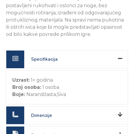
postavljeni rukohvati i oslonci za noge, bez
mogućnosti rotiranja, izrađeni od odgovarajućeg
protukliznog materijala. Na spravi nema pukotina
ili oštrih ivica koje bi mogle predstavljati opasnost
od bilo kakve povrede prilikom igre.
Specifikacija
Uzrast:
1+ godina
Broj osoba:
1 osoba
Boje:
Narandžasta,Siva
Dimenzije