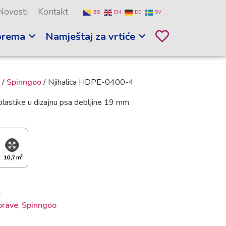
Novosti
Kontakt
BS
EN
DE
SV
prema
Namještaj za vrtiće
/
Spinngoo
/ Njihalica HDPE-0400-4
plastike u dizajnu psa debljine 19 mm
4
prave
,
Spinngoo