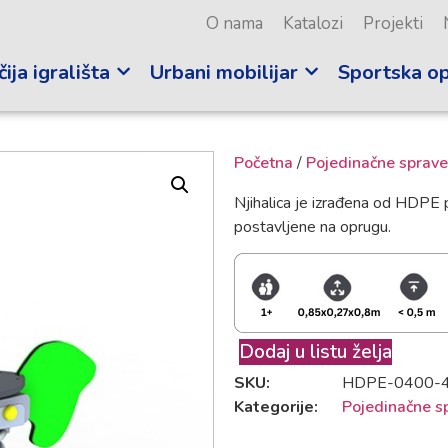
O nama
Katalozi
Projekti
ija igrališta
Urbani mobilijar
Sportska o
Početna
/
Pojedinačne sprave
Njihalica je izrađena od HDPE 
postavljene na oprugu.
Dodaj u listu želja
SKU:
HDPE-0400-
Kategorije:
Pojedinačne s