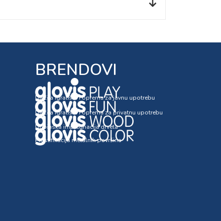
BRENDOVI
Dječija igrališta i oprema za javnu upotrebu
Dječija igrališta i oprema za privatnu upotrebu
Dubinska impregnacija drveta
Plastifikacija metalnih površina