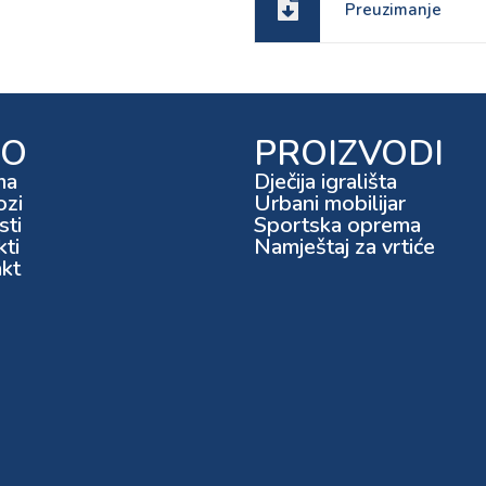
Preuzimanje
FO
PROIZVODI
ma
Dječija igrališta
ozi
Urbani mobilijar
ti
Sportska oprema
kti
Namještaj za vrtiće
kt