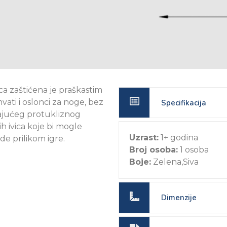
ica zaštićena je praškastim
vati i oslonci za noge, bez
Specifikacija
rajućeg protukliznog
ih ivica koje bi mogle
Uzrast:
1+ godina
de prilikom igre.
Broj osoba:
1 osoba
Boje:
Zelena,Siva
Dimenzije