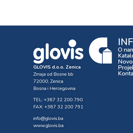
IN
O na
Katal
Novos
Proje
GLOVIS d.o.o. Zenica
Konta
Zmaja od Bosne bb
72000, Zenica
Bosna i Hercegovina
TEL: +387 32 200 790
FAX: +387 32 200 791
info@glovis.ba
www.glovis.ba