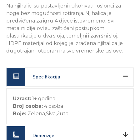
Na njihalici su postavljeni rukohvati i oslonci za
noge bez mogućnosti rotiranja. Njihalica je
predviđena za igru 4 djece istovremeno. Svi
metalni dijelovi su zaštićeni postupkom
plastifikacije u dva sloja, temeljni i završni sloj.
HDPE materijal od kojeg je izrađena njihalica je
dugotrajan i otporan na sve vremenske uslove.
Specifikacija
Uzrast:
1+ godina
Broj osoba:
4 osoba
Boje:
Zelena,Siva,Žuta
Dimenzije