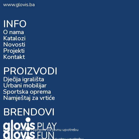
www.glovis.ba
INFO
O nama
Katalozi
Novosti
Projekti
Kontakt
PROIZVODI
Dječija igrališta
Urbani mobilijar
Sportska oprema
Namještaj za vrtiće
BRENDOVI
Dječija igrališta i oprema za javnu upotrebu
Dječija igrališta i oprema za privatnu upotrebu