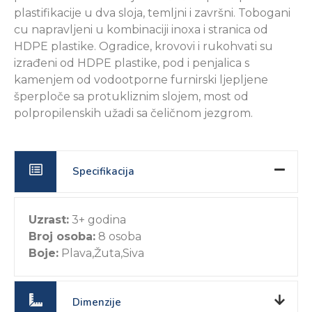
plastifikacije u dva sloja, temljni i završni. Tobogani
cu napravljeni u kombinaciji inoxa i stranica od
HDPE plastike. Ogradice, krovovi i rukohvati su
izrađeni od HDPE plastike, pod i penjalica s
kamenjem od vodootporne furnirski ljepljene
šperploče sa protukliznim slojem, most od
polpropilenskih užadi sa čeličnom jezgrom.
Specifikacija
Uzrast:
3+ godina
Broj osoba:
8 osoba
Boje:
Plava,Žuta,Siva
Dimenzije