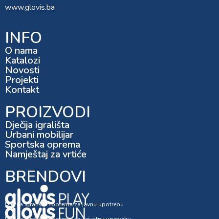
www.glovis.ba
INFO
O nama
Katalozi
Novosti
Projekti
Kontakt
PROIZVODI
Dječija igrališta
Urbani mobilijar
Sportska oprema
Namještaj za vrtiće
BRENDOVI
Dječija igrališta i oprema za javnu upotrebu
Dječija igrališta i oprema za privatnu upotrebu