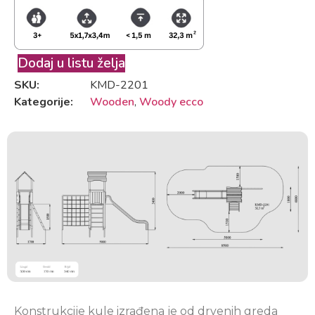
Dodaj u listu želja
SKU:
KMD-2201
Kategorije:
Wooden
,
Woody ecco
Konstrukcije kule izrađena je od drvenih greda