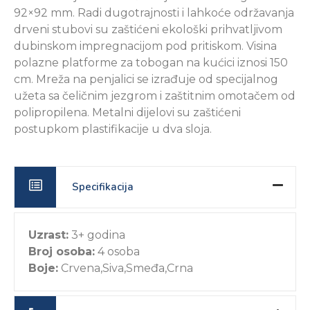
92×92 mm. Radi dugotrajnosti i lahkoće održavanja
drveni stubovi su zaštićeni ekološki prihvatljivom
dubinskom impregnacijom pod pritiskom. Visina
polazne platforme za tobogan na kućici iznosi 150
cm. Mreža na penjalici se izrađuje od specijalnog
užeta sa čeličnim jezgrom i zaštitnim omotačem od
polipropilena. Metalni dijelovi su zaštićeni
postupkom plastifikacije u dva sloja.
Specifikacija
Uzrast:
3+ godina
Broj osoba:
4 osoba
Boje:
Crvena,Siva,Smeđa,Crna