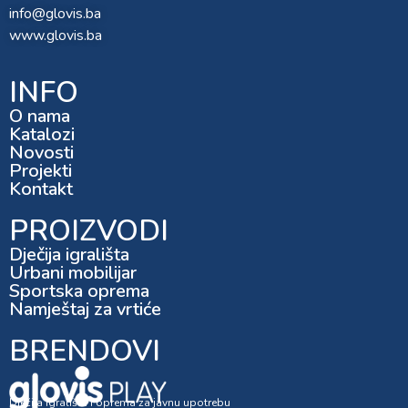
info@glovis.ba
www.glovis.ba
INFO
O nama
Katalozi
Novosti
Projekti
Kontakt
PROIZVODI
Dječija igrališta
Urbani mobilijar
Sportska oprema
Namještaj za vrtiće
BRENDOVI
Dječija igrališta i oprema za javnu upotrebu