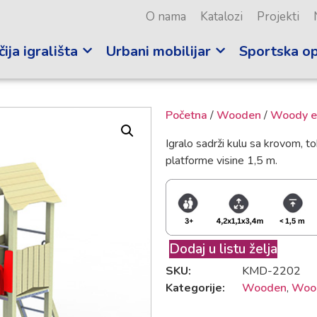
O nama
Katalozi
Projekti
ija igrališta
Urbani mobilijar
Sportska o
Početna
/
Wooden
/
Woody e
Igralo sadrži kulu sa krovom, 
platforme visine 1,5 m.
Dodaj u listu želja
SKU:
KMD-2202
Kategorije:
Wooden
,
Woo