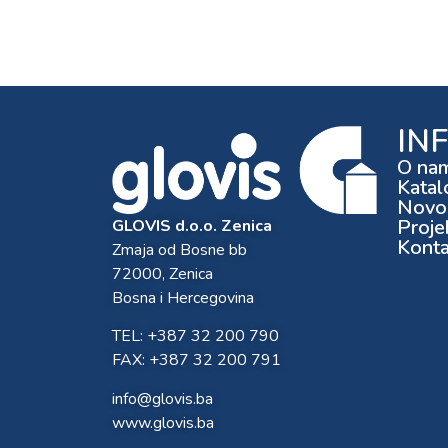
IN
O na
Katal
Novos
Proje
GLOVIS d.o.o. Zenica
Konta
Zmaja od Bosne bb
72000, Zenica
Bosna i Hercegovina
TEL: +387 32 200 790
FAX: +387 32 200 791
info@glovis.ba
www.glovis.ba