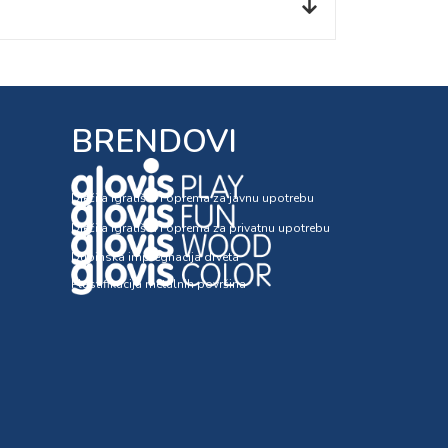
BRENDOVI
Dječija igrališta i oprema za javnu upotrebu
Dječija igrališta i oprema za privatnu upotrebu
Dubinska impregnacija drveta
Plastifikacija metalnih površina