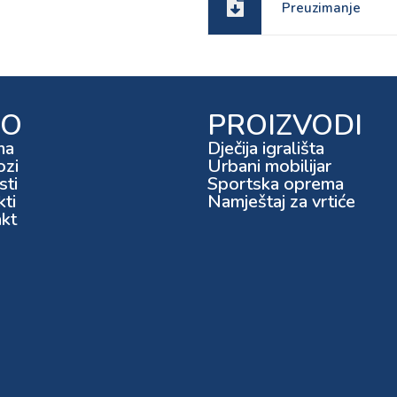
Preuzimanje
FO
PROIZVODI
ma
Dječija igrališta
ozi
Urbani mobilijar
ti
Sportska oprema
kti
Namještaj za vrtiće
kt