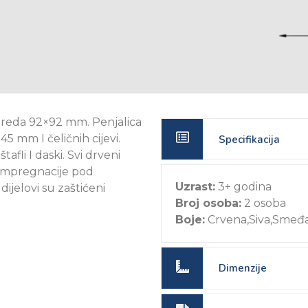
 greda 92×92 mm. Penjalica
45 mm I čeličnih cijevi.
Specifikacija
afli I daski. Svi drveni
 impregnacije pod
Uzrast:
3+ godina
dijelovi su zaštićeni
Broj osoba:
2 osoba
Boje:
Crvena,Siva,Smeđ
Dimenzije