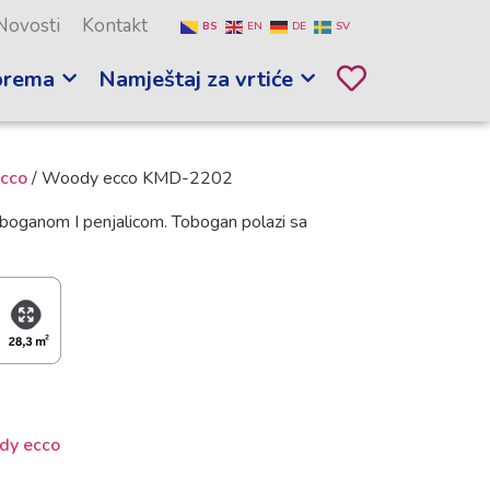
Novosti
Kontakt
BS
EN
DE
SV
prema
Namještaj za vrtiće
cco
/ Woody ecco KMD-2202
toboganom I penjalicom. Tobogan polazi sa
dy ecco