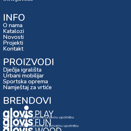
INFO
O nama
Katalozi
Novosti
Projekti
Kontakt
PROIZVODI
Dječija igrališta
Urbani mobilijar
Sportska oprema
Namještaj za vrtiće
BRENDOVI
Dječija igrališta i oprema za javnu upotrebu
Dječija igrališta i oprema za privatnu upotrebu