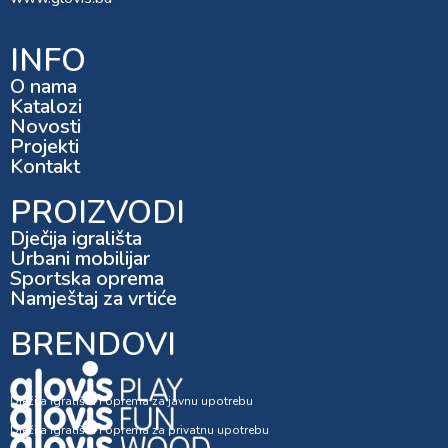
INFO
O nama
Katalozi
Novosti
Projekti
Kontakt
PROIZVODI
Dječija igrališta
Urbani mobilijar
Sportska oprema
Namještaj za vrtiće
BRENDOVI
Dječija igrališta i oprema za javnu upotrebu
Dječija igrališta i oprema za privatnu upotrebu