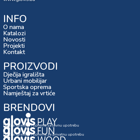
INFO
O nama
Katalozi
Novosti
Projekti
Kontakt
PROIZVODI
Dječija igrališta
Urbani mobilijar
Sportska oprema
Namještaj za vrtiće
BRENDOVI
Dječija igrališta i oprema za javnu upotrebu
Dječija igrališta i oprema za privatnu upotrebu