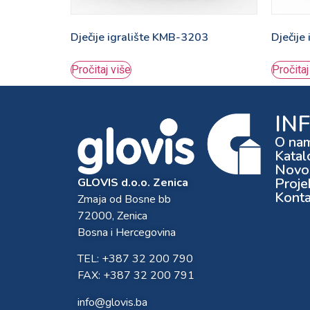
Dječije igralište KMB-3203
Dječije
Pročitaj više
Pročitaj
IN
O na
Katal
Novos
Proje
GLOVIS d.o.o. Zenica
Konta
Zmaja od Bosne bb
72000, Zenica
Bosna i Hercegovina
TEL: +387 32 200 790
FAX: +387 32 200 791
info@glovis.ba