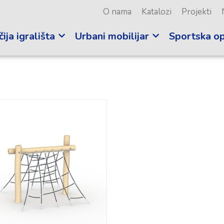
O nama
Katalozi
Projekti
ija igrališta
Urbani mobilijar
Sportska o