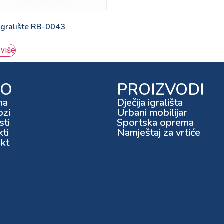
 igralište RB-0043
 više
FO
PROIZVODI
ma
Dječija igrališta
ozi
Urbani mobilijar
ti
Sportska oprema
kti
Namještaj za vrtiće
kt