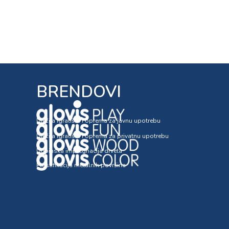
BRENDOVI
Dječija igrališta i oprema za javnu upotrebu
Dječija igrališta i oprema za privatnu upotrebu
Dubinska impregnacija drveta
Plastifikacija metalnih površina