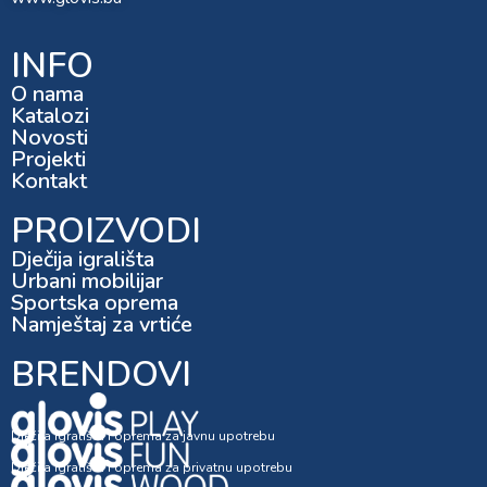
INFO
O nama
Katalozi
Novosti
Projekti
Kontakt
PROIZVODI
Dječija igrališta
Urbani mobilijar
Sportska oprema
Namještaj za vrtiće
BRENDOVI
Dječija igrališta i oprema za javnu upotrebu
Dječija igrališta i oprema za privatnu upotrebu