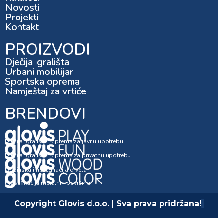
Novosti
Projekti
Kontakt
PROIZVODI
Dječija igrališta
Urbani mobilijar
Sportska oprema
Namještaj za vrtiće
BRENDOVI
Dječija igrališta i oprema za javnu upotrebu
Dječija igrališta i oprema za privatnu upotrebu
Dubinska impregnacija drveta
Plastifikacija metalnih površina
Copyright Glovis d.o.o. | Sva prava pridržana!