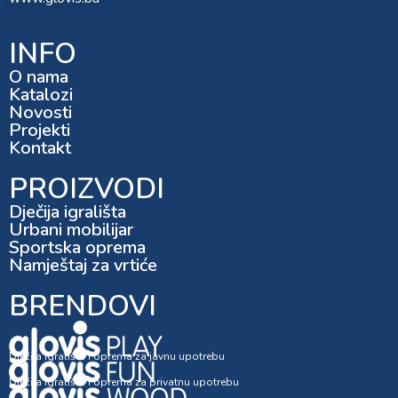
INFO
O nama
Katalozi
Novosti
Projekti
Kontakt
PROIZVODI
Dječija igrališta
Urbani mobilijar
Sportska oprema
Namještaj za vrtiće
BRENDOVI
Dječija igrališta i oprema za javnu upotrebu
Dječija igrališta i oprema za privatnu upotrebu