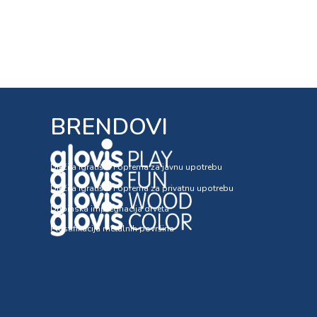
BRENDOVI
Dječija igrališta i oprema za javnu upotrebu
Dječija igrališta i oprema za privatnu upotrebu
Dubinska impregnacija drveta
Plastifikacija metalnih površina