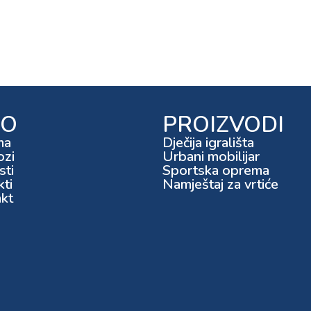
FO
PROIZVODI
ma
Dječija igrališta
ozi
Urbani mobilijar
ti
Sportska oprema
kti
Namještaj za vrtiće
kt