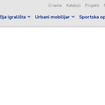
O nama
Katalozi
Projekti
ija igrališta
Urbani mobilijar
Sportska o