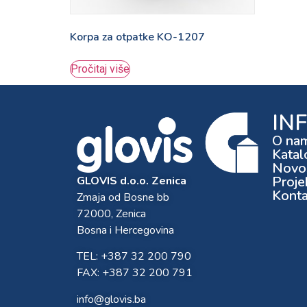
Korpa za otpatke KO-1207
Pročitaj više
IN
O na
Katal
Novos
Proje
GLOVIS d.o.o. Zenica
Konta
Zmaja od Bosne bb
72000, Zenica
Bosna i Hercegovina
TEL: +387 32 200 790
FAX: +387 32 200 791
info@glovis.ba