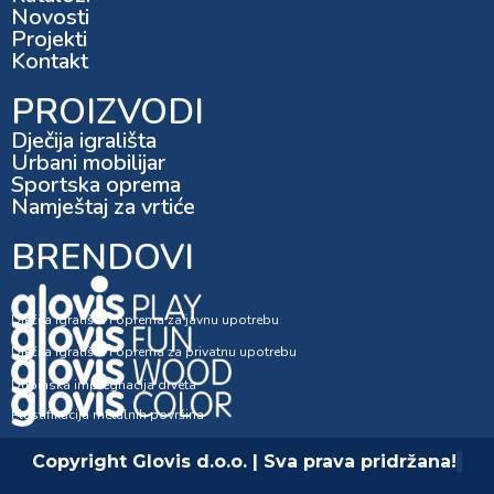
Novosti
Projekti
Kontakt
PROIZVODI
Dječija igrališta
Urbani mobilijar
Sportska oprema
Namještaj za vrtiće
BRENDOVI
Dječija igrališta i oprema za javnu upotrebu
Dječija igrališta i oprema za privatnu upotrebu
Dubinska impregnacija drveta
Plastifikacija metalnih površina
Copyright Glovis d.o.o. | Sva prava pridržana!