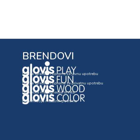
BRENDOVI
Dječija igrališta i oprema za javnu upotrebu
Dječija igrališta i oprema za privatnu upotrebu
Dubinska impregnacija drveta
Plastifikacija metalnih površina