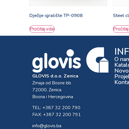
Dječije igralište TP-0908
Steel 
Pročitaj više
Pročitaj
IN
O na
Katal
Novos
Proje
GLOVIS d.o.o. Zenica
Konta
Zmaja od Bosne bb
72000, Zenica
Bosna i Hercegovina
TEL: +387 32 200 790
FAX: +387 32 200 791
info@glovis.ba