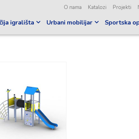
O nama
Katalozi
Projekti
ija igrališta
Urbani mobilijar
Sportska o