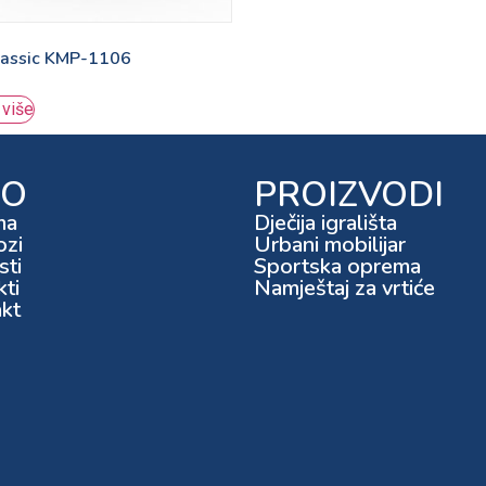
classic KMP-1106
 više
FO
PROIZVODI
ma
Dječija igrališta
ozi
Urbani mobilijar
ti
Sportska oprema
kti
Namještaj za vrtiće
kt