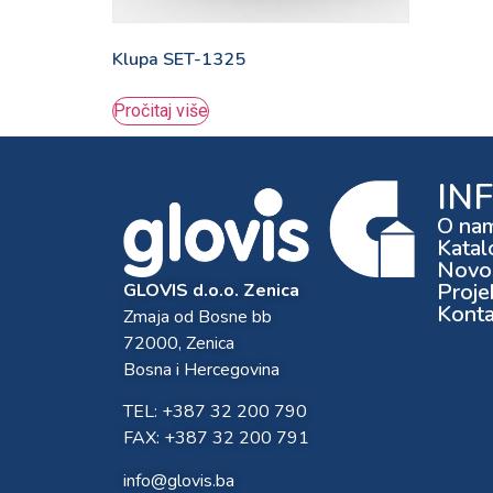
Klupa SET-1325
Pročitaj više
IN
O na
Katal
Novos
Proje
GLOVIS d.o.o. Zenica
Konta
Zmaja od Bosne bb
72000, Zenica
Bosna i Hercegovina
TEL: +387 32 200 790
FAX: +387 32 200 791
info@glovis.ba