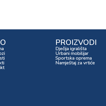
FO
PROIZVODI
ma
Dječija igrališta
ozi
Urbani mobilijar
ti
Sportska oprema
kti
Namještaj za vrtiće
kt