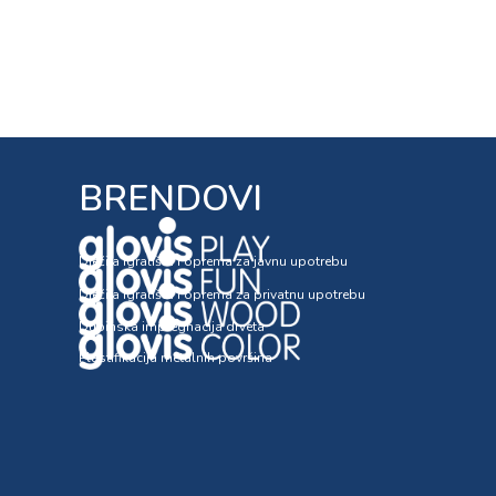
BRENDOVI
Dječija igrališta i oprema za javnu upotrebu
Dječija igrališta i oprema za privatnu upotrebu
Dubinska impregnacija drveta
Plastifikacija metalnih površina