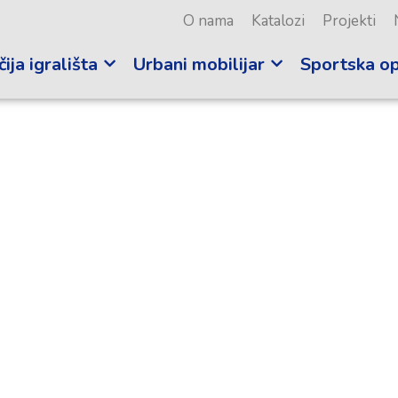
O nama
Katalozi
Projekti
ija igrališta
Urbani mobilijar
Sportska o