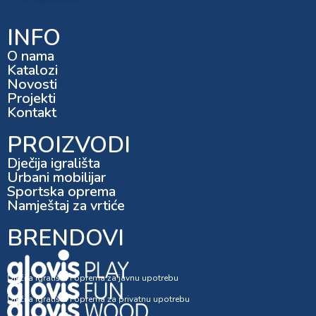
INFO
O nama
Katalozi
Novosti
Projekti
Kontakt
PROIZVODI
Dječija igrališta
Urbani mobilijar
Sportska oprema
Namještaj za vrtiće
BRENDOVI
Dječija igrališta i oprema za javnu upotrebu
Dječija igrališta i oprema za privatnu upotrebu