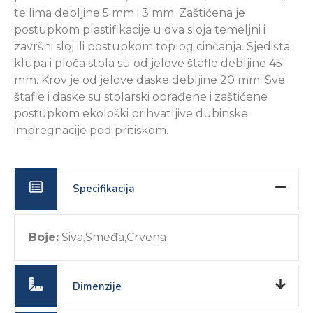
te lima debljine 5 mm i 3 mm. Zaštićena je
postupkom plastifikacije u dva sloja temeljni i
završni sloj ili postupkom toplog cinčanja. Sjedišta
klupa i ploča stola su od jelove štafle debljine 45
mm. Krov je od jelove daske debljine 20 mm. Sve
štafle i daske su stolarski obrađene i zaštićene
postupkom ekološki prihvatljive dubinske
impregnacije pod pritiskom.
Specifikacija
Boje:
Siva,Smeđa,Crvena
Dimenzije