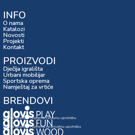
INFO
O nama
Katalozi
Novosti
Projekti
Kontakt
PROIZVODI
Dječija igrališta
Urbani mobilijar
Sportska oprema
Namještaj za vrtiće
BRENDOVI
Dječija igrališta i oprema za javnu upotrebu
Dječija igrališta i oprema za privatnu upotrebu