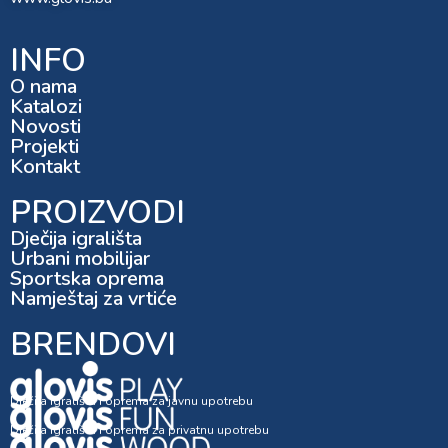
INFO
O nama
Katalozi
Novosti
Projekti
Kontakt
PROIZVODI
Dječija igrališta
Urbani mobilijar
Sportska oprema
Namještaj za vrtiće
BRENDOVI
Dječija igrališta i oprema za javnu upotrebu
Dječija igrališta i oprema za privatnu upotrebu