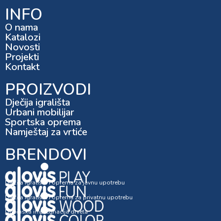
INFO
O nama
Katalozi
Novosti
Projekti
Kontakt
PROIZVODI
Dječija igrališta
Urbani mobilijar
Sportska oprema
Namještaj za vrtiće
BRENDOVI
Dječija igrališta i oprema za javnu upotrebu
Dječija igrališta i oprema za privatnu upotrebu
Dubinska impregnacija drveta