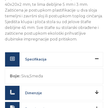
40x20x2 mm, te lima debljine 5 mm i 3 mm.
Zaštićena je postupkom plastifikacije u dva sloja
temeljni i završni sloj ili postupkom toplog cinčanja.
Sjedišta klupa i ploča stola su od jelove štafle
debljine 45 mm. Sve štafle su stolarski obrađene i
zaštićene postupkom ekološki prihvatljive
dubinske impregnacije pod pritiskom.
Specifikacija
Boje:
Siva,Smeđa
Dimenzije