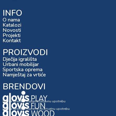
INFO
O nama
Katalozi
Novosti
Projekti
Kontakt
PROIZVODI
Dječija igrališta
Urbani mobilijar
Sportska oprema
Namještaj za vrtiće
BRENDOVI
Dječija igrališta i oprema za javnu upotrebu
Dječija igrališta i oprema za privatnu upotrebu