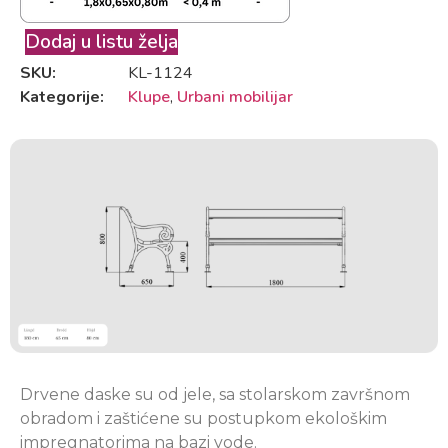
Dodaj u listu želja
SKU:
KL-1124
Kategorije:
Klupe
,
Urbani mobilijar
Drvene daske su od jele, sa stolarskom završnom
obradom i zaštićene su postupkom ekološkim
impregnatorima na bazi vode.