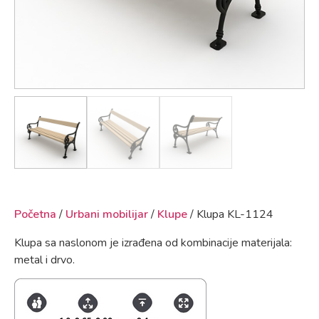
Početna
/
Urbani mobilijar
/
Klupe
/ Klupa KL-1124
Klupa sa naslonom je izrađena od kombinacije materijala:
metal i drvo.