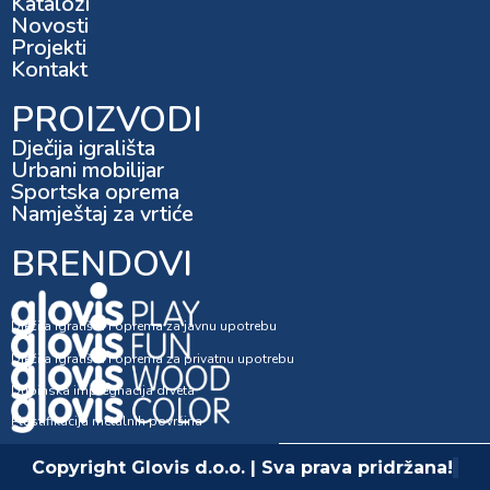
Katalozi
Novosti
Projekti
Kontakt
PROIZVODI
Dječija igrališta
Urbani mobilijar
Sportska oprema
Namještaj za vrtiće
BRENDOVI
Dječija igrališta i oprema za javnu upotrebu
Dječija igrališta i oprema za privatnu upotrebu
Dubinska impregnacija drveta
Plastifikacija metalnih površina
Copyright Glovis d.o.o. | Sva prava pridržana!