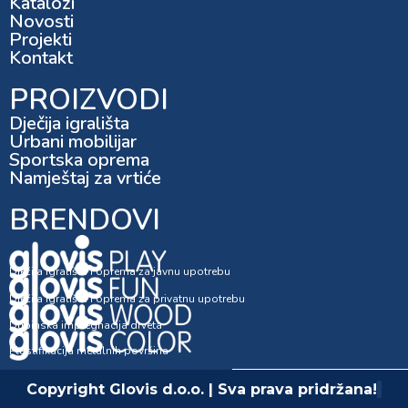
Katalozi
Novosti
Projekti
Kontakt
PROIZVODI
Dječija igrališta
Urbani mobilijar
Sportska oprema
Namještaj za vrtiće
BRENDOVI
Dječija igrališta i oprema za javnu upotrebu
Dječija igrališta i oprema za privatnu upotrebu
Dubinska impregnacija drveta
Plastifikacija metalnih površina
Copyright Glovis d.o.o. | Sva prava pridržana!