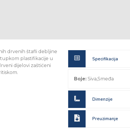
ih drvenih štafli debljine
stupkom plastifikacije u
Specifikacija
drveni dijelovi zaštićeni
itiskom.
Boje:
Siva,Smeđa
Dimenzije
Preuzimanje