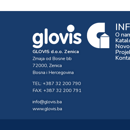
IN
O na
Katal
Novos
Proje
GLOVIS d.o.o. Zenica
Konta
Zmaja od Bosne bb
72000, Zenica
Bosna i Hercegovina
TEL: +387 32 200 790
FAX: +387 32 200 791
info@glovis.ba
www.glovis.ba