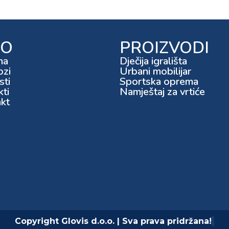
FO
PROIZVODI
ma
Dječija igrališta
ozi
Urbani mobilijar
ti
Sportska oprema
kti
Namještaj za vrtiće
kt
Copyright Glovis d.o.o. | Sva prava pridržana!