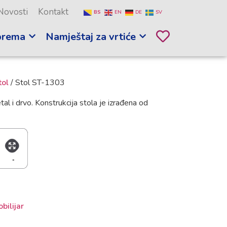
Novosti
Kontakt
BS
EN
DE
SV
prema
Namještaj za vrtiće
tol
/ Stol ST-1303
tal i drvo. Konstrukcija stola je izrađena od
bilijar