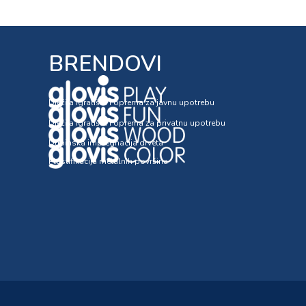
BRENDOVI
Dječija igrališta i oprema za javnu upotrebu
Dječija igrališta i oprema za privatnu upotrebu
Dubinska impregnacija drveta
Plastifikacija metalnih površina