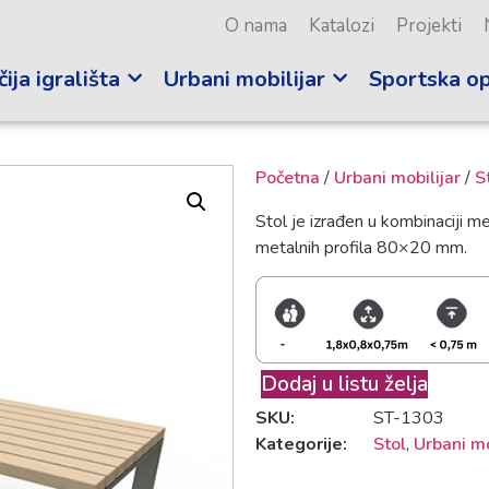
O nama
Katalozi
Projekti
ija igrališta
Urbani mobilijar
Sportska o
Početna
/
Urbani mobilijar
/
S
Stol je izrađen u kombinaciji me
metalnih profila 80×20 mm.
Dodaj u listu želja
SKU:
ST-1303
Kategorije:
Stol
,
Urbani mo